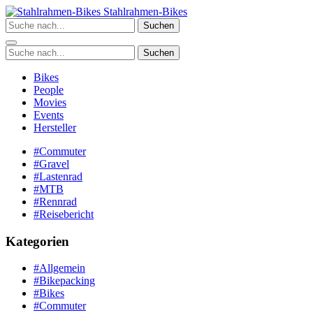
Zum
Stahlrahmen-Bikes
Inhalt
Suchen
springen
Suchen
Bikes
People
Movies
Events
Hersteller
#Commuter
#Gravel
#Lastenrad
#MTB
#Rennrad
#Reisebericht
Kategorien
#Allgemein
#Bikepacking
#Bikes
#Commuter