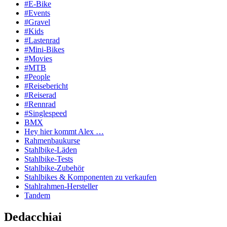
#E-Bike
#Events
#Gravel
#Kids
#Lastenrad
#Mini-Bikes
#Movies
#MTB
#People
#Reisebericht
#Reiserad
#Rennrad
#Singlespeed
BMX
Hey hier kommt Alex …
Rahmenbaukurse
Stahlbike-Läden
Stahlbike-Tests
Stahlbike-Zubehör
Stahlbikes & Komponenten zu verkaufen
Stahlrahmen-Hersteller
Tandem
Dedacchiai