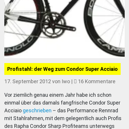
Profistahl: der Weg zum Condor Super Acciaio
zu
17. September 2012
von
Iwo
|
16 Kommentare
Profis
Vor ziemlich genau einem Jahr habe ich schon
der
einmal über das damals fangfrische Condor Super
Weg
Acciaio
geschrieben
– das Performance Rennrad
zum
mit Stahlrahmen, mit dem gelegentlich auch Profis
Cond
des Rapha Condor Sharp Profiteams unterwegs
Super