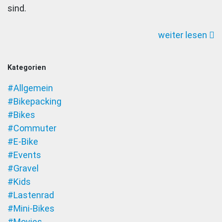
sind.
Accia
weiter lesen
Kategorien
#Allgemein
#Bikepacking
#Bikes
#Commuter
#E-Bike
#Events
#Gravel
#Kids
#Lastenrad
#Mini-Bikes
#Movies