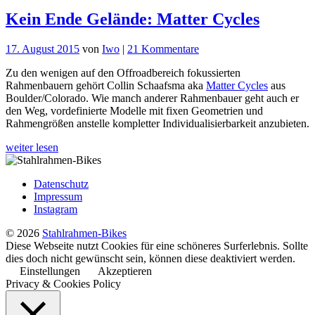
Kein Ende Gelände: Matter Cycles
zu
17. August 2015
von
Iwo
|
21 Kommentare
Kein
Zu den wenigen auf den Offroadbereich fokussierten
Ende
Rahmenbauern gehört Collin Schaafsma aka
Matter Cycles
aus
Gelände:
Boulder/Colorado. Wie manch anderer Rahmenbauer geht auch er
Matter
den Weg, vordefinierte Modelle mit fixen Geometrien und
Cycles
Rahmengrößen anstelle kompletter Individualisierbarkeit anzubieten.
weiter lesen
Datenschutz
Impressum
Instagram
© 2026
Stahlrahmen-Bikes
Diese Webseite nutzt Cookies für eine schöneres Surferlebnis. Sollte
dies doch nicht gewünscht sein, können diese deaktiviert werden.
Einstellungen
Akzeptieren
Privacy & Cookies Policy