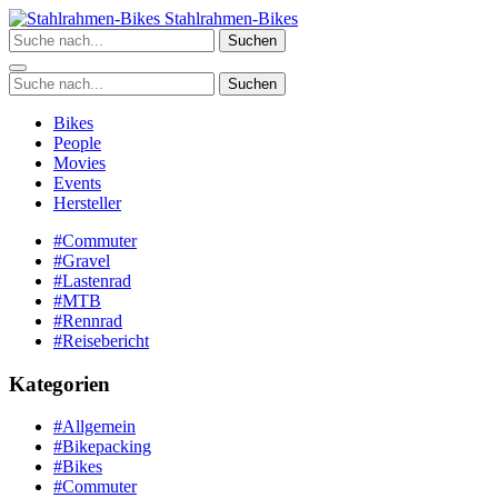
Zum
Stahlrahmen-Bikes
Inhalt
Suchen
springen
Suchen
Bikes
People
Movies
Events
Hersteller
#Commuter
#Gravel
#Lastenrad
#MTB
#Rennrad
#Reisebericht
Kategorien
#Allgemein
#Bikepacking
#Bikes
#Commuter