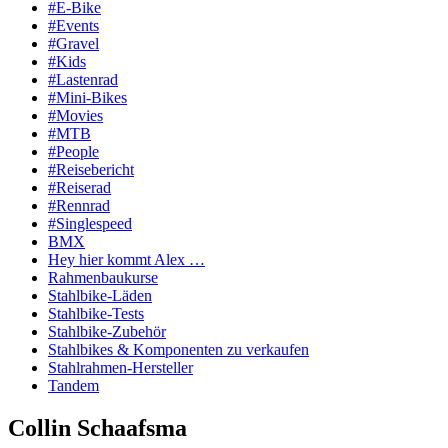
#E-Bike
#Events
#Gravel
#Kids
#Lastenrad
#Mini-Bikes
#Movies
#MTB
#People
#Reisebericht
#Reiserad
#Rennrad
#Singlespeed
BMX
Hey hier kommt Alex …
Rahmenbaukurse
Stahlbike-Läden
Stahlbike-Tests
Stahlbike-Zubehör
Stahlbikes & Komponenten zu verkaufen
Stahlrahmen-Hersteller
Tandem
Collin Schaafsma