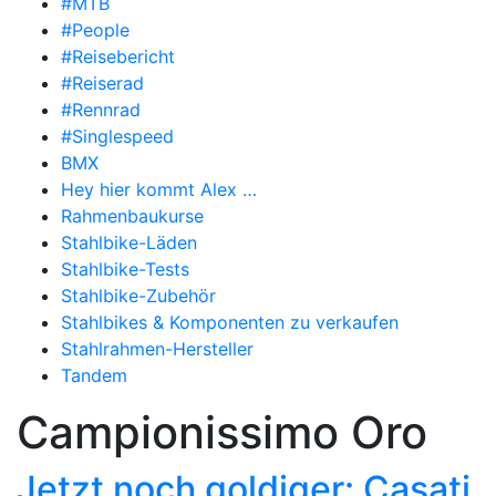
#MTB
#People
#Reisebericht
#Reiserad
#Rennrad
#Singlespeed
BMX
Hey hier kommt Alex …
Rahmenbaukurse
Stahlbike-Läden
Stahlbike-Tests
Stahlbike-Zubehör
Stahlbikes & Komponenten zu verkaufen
Stahlrahmen-Hersteller
Tandem
Campionissimo Oro
Jetzt noch goldiger: Casati