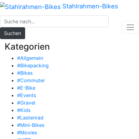
Zum
Stahlrahmen-Bikes
Inhalt
springen
Suchen
Kategorien
#Allgemein
#Bikepacking
#Bikes
#Commuter
#E-Bike
#Events
#Gravel
#Kids
#Lastenrad
#Mini-Bikes
#Movies