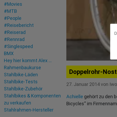
#Movies
#MTB
#People
#Reisebericht
#Reiserad
D
#Rennrad
#Singlespeed
BMX
Hey hier kommt Alex …
Rahmenbaukurse
Doppelrohr-Nosta
Stahlbike-Läden
Stahlbike-Tests
27. Januar 2014
von
Iwo
Stahlbike-Zubehör
Stahlbikes & Komponenten
Achielle
gehört zu den be
zu verkaufen
Bicycles“ im Firmenname
Stahlrahmen-Hersteller
Tandem