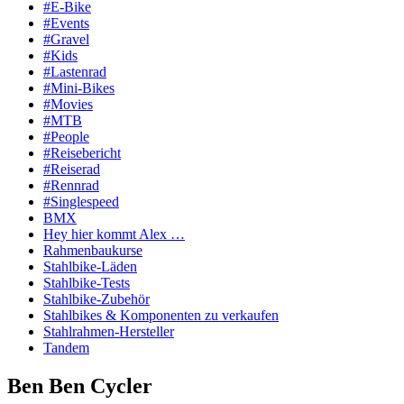
#E-Bike
#Events
#Gravel
#Kids
#Lastenrad
#Mini-Bikes
#Movies
#MTB
#People
#Reisebericht
#Reiserad
#Rennrad
#Singlespeed
BMX
Hey hier kommt Alex …
Rahmenbaukurse
Stahlbike-Läden
Stahlbike-Tests
Stahlbike-Zubehör
Stahlbikes & Komponenten zu verkaufen
Stahlrahmen-Hersteller
Tandem
Ben Ben Cycler