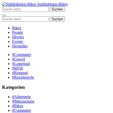
Zum
Stahlrahmen-Bikes
Inhalt
Suchen
springen
Suchen
Bikes
People
Movies
Events
Hersteller
#Commuter
#Gravel
#Lastenrad
#MTB
#Rennrad
#Reisebericht
Kategorien
#Allgemein
#Bikepacking
#Bikes
#Commuter