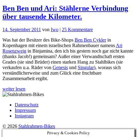
Ben Ben und Ari: Stählerne Verbindung
über tausende Kilometer.
zu
14. September 2011
von
Iwo
|
25 Kommentare
Ben
Was hat der Besitzer des Bike-Shops
Ben Ben Cykler
in
Ben
Kopenhagen mit einem israelischen Rahmenbauer namens
Ari
und
Rosenzweig
in Binjamina, den ich bis gestern noch gar nicht kannte
Ari:
(thanks Jacob!) gemeinsam? Außer einer Verwandtschaft ersten
Stählerne
Grades (sie sind Brüder) einen starken Hang zu Stahlbikes (sie
Verbindung
verkaufen u.a. Räder von
Genesis
und
Singular
), woraus sich
über
verständlicherweise und zum Glück eine fruchtbare
tausende
Zusammenarbeit ergibt.
Kilometer.
weiter lesen
Datenschutz
Impressum
Instagram
© 2026
Stahlrahmen-Bikes
Privacy & Cookies Policy