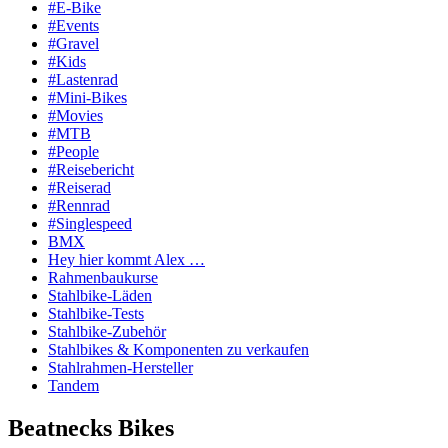
#E-Bike
#Events
#Gravel
#Kids
#Lastenrad
#Mini-Bikes
#Movies
#MTB
#People
#Reisebericht
#Reiserad
#Rennrad
#Singlespeed
BMX
Hey hier kommt Alex …
Rahmenbaukurse
Stahlbike-Läden
Stahlbike-Tests
Stahlbike-Zubehör
Stahlbikes & Komponenten zu verkaufen
Stahlrahmen-Hersteller
Tandem
Beatnecks Bikes