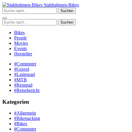
Zum
Stahlrahmen-Bikes
Inhalt
Suchen
springen
Suchen
Bikes
People
Movies
Events
Hersteller
#Commuter
#Gravel
#Lastenrad
#MTB
#Rennrad
#Reisebericht
Kategorien
#Allgemein
#Bikepacking
#Bikes
#Commuter