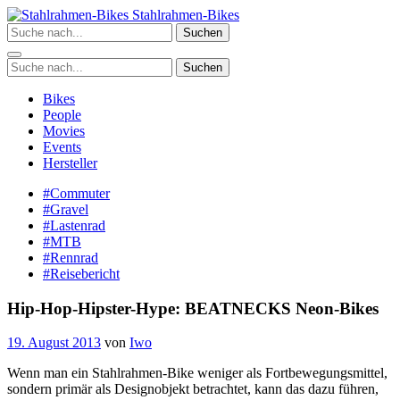
Zum
Stahlrahmen-Bikes
Inhalt
Suchen
springen
Suchen
Bikes
People
Movies
Events
Hersteller
#Commuter
#Gravel
#Lastenrad
#MTB
#Rennrad
#Reisebericht
Hip-Hop-Hipster-Hype: BEATNECKS Neon-Bikes
19. August 2013
von
Iwo
Wenn man ein Stahlrahmen-Bike weniger als Fortbewegungsmittel,
sondern primär als Designobjekt betrachtet, kann das dazu führen,