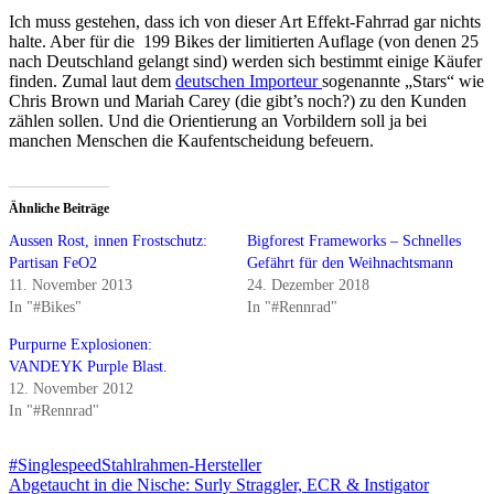
Ich muss gestehen, dass ich von dieser Art Effekt-Fahrrad gar nichts
halte. Aber für die 199 Bikes der limitierten Auflage (von denen 25
nach Deutschland gelangt sind) werden sich bestimmt einige Käufer
finden. Zumal laut dem
deutschen Importeur
sogenannte „Stars“ wie
Chris Brown und Mariah Carey (die gibt’s noch?) zu den Kunden
zählen sollen. Und die Orientierung an Vorbildern soll ja bei
manchen Menschen die Kaufentscheidung befeuern.
Ähnliche Beiträge
Aussen Rost, innen Frostschutz:
Bigforest Frameworks – Schnelles
Partisan FeO2
Gefährt für den Weihnachtsmann
11. November 2013
24. Dezember 2018
In "#Bikes"
In "#Rennrad"
Purpurne Explosionen:
VANDEYK Purple Blast.
12. November 2012
In "#Rennrad"
#Singlespeed
Stahlrahmen-Hersteller
Beitragsnavigation
Abgetaucht in die Nische: Surly Straggler, ECR & Instigator