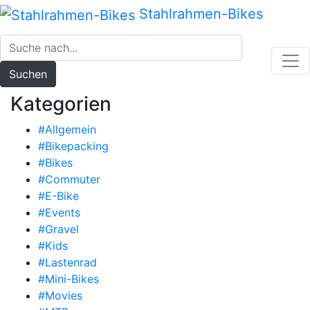
Zum
Stahlrahmen-Bikes
Inhalt
springen
Suchen
Kategorien
#Allgemein
#Bikepacking
#Bikes
#Commuter
#E-Bike
#Events
#Gravel
#Kids
#Lastenrad
#Mini-Bikes
#Movies