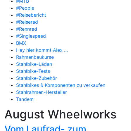
#MTB
#People
#Reisebericht
#Reiserad
#Rennrad
#Singlespeed
BMX
Hey hier kommt Alex …
Rahmenbaukurse
Stahlbike-Läden
Stahlbike-Tests
Stahlbike-Zubehör
Stahlbikes & Komponenten zu verkaufen
Stahlrahmen-Hersteller
Tandem
August Wheelworks
Vom Laufrad- zum