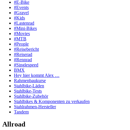
#E-Bike
#Events
#Gravel
#Kids
#Lastenrad
#Mini-Bikes
#Movies
#MTB
#People
#Reisebericht
#Reiserad
#Rennrad
#Singlespeed
BMX
Hey hier kommt Alex …
Rahmenbaukurse
Stahlbike-Läden
Stahlbike-Tests
Stahlbike-Zubehör
Stahlbikes & Komponenten zu verkaufen
Stahlrahmen-Hersteller
Tandem
Allroad