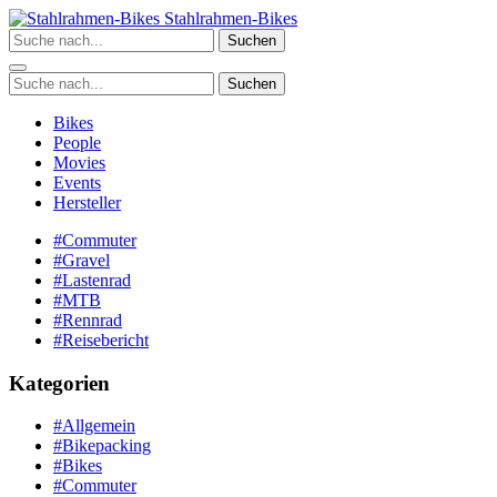
Zum
Stahlrahmen-Bikes
Inhalt
Suchen
springen
Suchen
Bikes
People
Movies
Events
Hersteller
#Commuter
#Gravel
#Lastenrad
#MTB
#Rennrad
#Reisebericht
Kategorien
#Allgemein
#Bikepacking
#Bikes
#Commuter