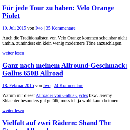
Für jede Tour zu haben: Velo Orange
Piolet
zu
10. Juli 2015
von
Iwo
|
35 Kommentare
Für
Auch die Traditionalisten von Velo Orange kommen scheinbar nicht
jede
umhin, zumindest ein klein wenig modernere Töne anzuschlagen.
Tour
zu
weiter lesen
haben:
Velo
Ganz nach meinem Allround-Geschmack:
Orange
Piolet
Gallus 650B Allroad
zu
18. Februar 2015
von
Iwo
|
24 Kommentare
Ganz
Warum mir dieser
Allroader von Gallus Cycles
bzw. Jeremy
nach
Shlachter besonders gut gefällt, muss ich ja wohl kaum betonen:
meinem
Allround-
weiter lesen
Geschmack:
Gallus
Vielfalt auf zwei Rädern: Shand The
650B
Allroad