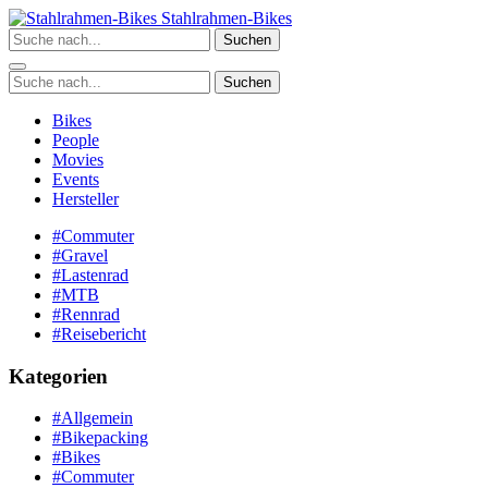
Zum
Stahlrahmen-Bikes
Inhalt
Suchen
springen
Suchen
Bikes
People
Movies
Events
Hersteller
#Commuter
#Gravel
#Lastenrad
#MTB
#Rennrad
#Reisebericht
Kategorien
#Allgemein
#Bikepacking
#Bikes
#Commuter