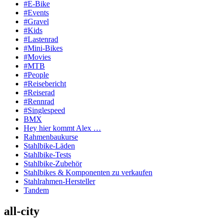
#E-Bike
#Events
#Gravel
#Kids
#Lastenrad
#Mini-Bikes
#Movies
#MTB
#People
#Reisebericht
#Reiserad
#Rennrad
#Singlespeed
BMX
Hey hier kommt Alex …
Rahmenbaukurse
Stahlbike-Läden
Stahlbike-Tests
Stahlbike-Zubehör
Stahlbikes & Komponenten zu verkaufen
Stahlrahmen-Hersteller
Tandem
all-city