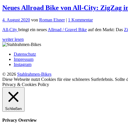
Neues Allroad Bike von All-City: ZigZag 
zu
4. August 2020
von
Roman Elsner
|
1 Kommentar
Neues
All-City
bringt ein neues
Allroad / Gravel Bike
auf den Markt: Das
Z
Allroad
Bike
weiter lesen
von
All-
City:
Datenschutz
ZigZag
Impressum
in
Instagram
schickem
Farbgewand
© 2026
Stahlrahmen-Bikes
Diese Webseite nutzt Cookies für eine schöneres Surferlebnis. Sollte
Privacy & Cookies Policy
Schließen
Privacy Overview