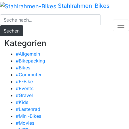
Zum
Stahlrahmen-Bikes
Inhalt
springen
Suchen
Kategorien
#Allgemein
#Bikepacking
#Bikes
#Commuter
#E-Bike
#Events
#Gravel
#Kids
#Lastenrad
#Mini-Bikes
#Movies