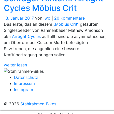
Cycles Möbius Crit
zu
18. Januar 2017
von
Iwo
|
20 Kommentare
Schräger
Das erste, das an diesem
„Möbius Crit“
getauften
Hintern:
Singlespeeder von Rahmenbauer Mathew Amonson
Airtight
aka
Airtight Cycles
auffällt, sind die asymmetrischen,
Cycles
am Oberrohr per Custom Muffe befestigten
Möbius
Sitzstreben, die angeblich eine bessere
Crit
Kraftübertragung bringen sollen.
weiter lesen
Datenschutz
Impressum
Instagram
© 2026
Stahlrahmen-Bikes