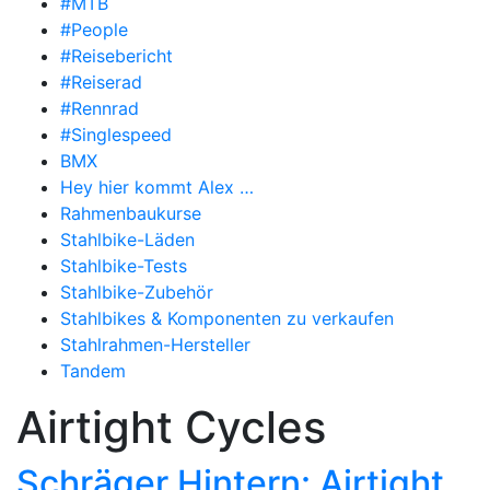
#MTB
#People
#Reisebericht
#Reiserad
#Rennrad
#Singlespeed
BMX
Hey hier kommt Alex …
Rahmenbaukurse
Stahlbike-Läden
Stahlbike-Tests
Stahlbike-Zubehör
Stahlbikes & Komponenten zu verkaufen
Stahlrahmen-Hersteller
Tandem
Airtight Cycles
Schräger Hintern: Airtight