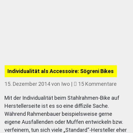
Individualität als Accessoire: Sögreni Bikes
zu
15. Dezember 2014
von
Iwo
|
15 Kommentare
Individ
Mit der Individualität beim Stahlrahmen-Bike auf
als
Herstellerseite ist es so eine diffizile Sache.
Access
Während Rahmenbauer beispielsweise gerne
Sögren
eigene Ausfallenden oder Muffen entwickeln bzw.
Bikes
verfeinern, tun sich viele „Standard“-Hersteller eher