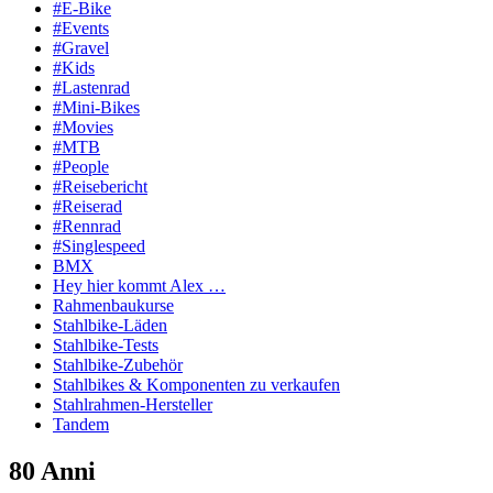
#E-Bike
#Events
#Gravel
#Kids
#Lastenrad
#Mini-Bikes
#Movies
#MTB
#People
#Reisebericht
#Reiserad
#Rennrad
#Singlespeed
BMX
Hey hier kommt Alex …
Rahmenbaukurse
Stahlbike-Läden
Stahlbike-Tests
Stahlbike-Zubehör
Stahlbikes & Komponenten zu verkaufen
Stahlrahmen-Hersteller
Tandem
80 Anni