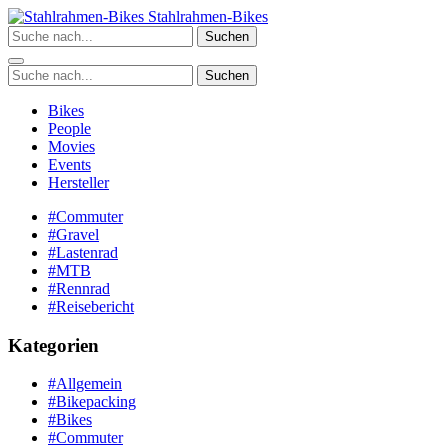
Zum
Stahlrahmen-Bikes
Inhalt
Suchen
springen
Suchen
Bikes
People
Movies
Events
Hersteller
#Commuter
#Gravel
#Lastenrad
#MTB
#Rennrad
#Reisebericht
Kategorien
#Allgemein
#Bikepacking
#Bikes
#Commuter