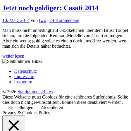
Jetzt noch goldiger: Casati 2014
zu
10. März 2014
von
Iwo
|
24 Kommentare
Jetzt
Man muss nicht unbedingt auf Goldkettchen über dem Brust-Toupet
noch
stehen, um die folgenden Rennrad-Modelle von Casati zu mögen.
goldiger:
Aber ein wenig goldig sollte es einem doch ums Herz werden, wenn
Casati
man sich die Details näher betrachtet.
2014
weiter lesen
Datenschutz
Impressum
Instagram
© 2026
Stahlrahmen-Bikes
Diese Webseite nutzt Cookies für eine schöneres Surferlebnis. Sollte
dies doch nicht gewünscht sein, können diese deaktiviert werden.
Einstellungen
Akzeptieren
Privacy & Cookies Policy