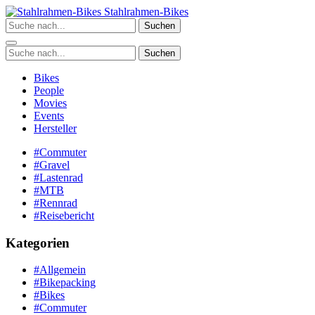
Zum
Stahlrahmen-Bikes
Inhalt
Suchen
springen
Suchen
Bikes
People
Movies
Events
Hersteller
#Commuter
#Gravel
#Lastenrad
#MTB
#Rennrad
#Reisebericht
Kategorien
#Allgemein
#Bikepacking
#Bikes
#Commuter