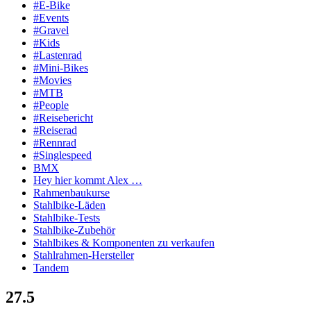
#E-Bike
#Events
#Gravel
#Kids
#Lastenrad
#Mini-Bikes
#Movies
#MTB
#People
#Reisebericht
#Reiserad
#Rennrad
#Singlespeed
BMX
Hey hier kommt Alex …
Rahmenbaukurse
Stahlbike-Läden
Stahlbike-Tests
Stahlbike-Zubehör
Stahlbikes & Komponenten zu verkaufen
Stahlrahmen-Hersteller
Tandem
27.5