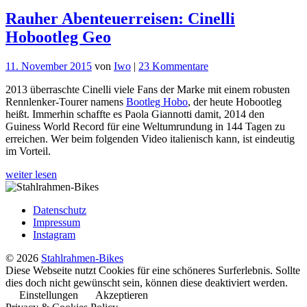
Rauher Abenteuerreisen: Cinelli
Hobootleg Geo
zu
11. November 2015
von
Iwo
|
23 Kommentare
Rauher
2013 überraschte Cinelli viele Fans der Marke mit einem robusten
Abenteuerreisen:
Rennlenker-Tourer namens
Bootleg Hobo
, der heute Hobootleg
Cinelli
heißt. Immerhin schaffte es Paola Giannotti damit, 2014 den
Hobootleg
Guiness World Record für eine Weltumrundung in 144 Tagen zu
Geo
erreichen. Wer beim folgenden Video italienisch kann, ist eindeutig
im Vorteil.
weiter lesen
Datenschutz
Impressum
Instagram
© 2026
Stahlrahmen-Bikes
Diese Webseite nutzt Cookies für eine schöneres Surferlebnis. Sollte
dies doch nicht gewünscht sein, können diese deaktiviert werden.
Einstellungen
Akzeptieren