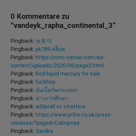
0 Kommentare zu
“
vandeyk_rapha_continental_3
”
Pingback:
뉴토끼
Pingback:
pk789 สล็อต
Pingback:
https://cmc-carrier.com/wp-
content/uploads/2020/08/page2.html
Pingback:
Red liquid mercury for sale
Pingback:
fuckboy
Pingback:
บับเบิ้ลกันกระแทก
Pingback:
ข่าวการศึกษา
Pingback:
adderall vs strattera
Pingback:
https://www.prfire.co.uk/press-
releases/?paged=Calmpose
Pingback:
Sandra