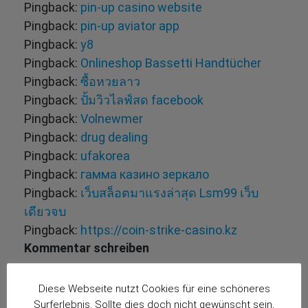
Pingback:
pin-up casino website
Pingback:
pin-up aviator app
Pingback:
y8
Pingback:
Onlineshop Bassetti Handtücher
Pingback:
ซื้อหวยลาว
Pingback:
ปั้มวิวไลฟ์สด facebook
Pingback:
Volnewmer
Pingback:
drug dealing
Pingback:
ufakorea
Pingback:
гамма казино зеркало
Pingback:
เว็บสล็อตมาแรงล่าสุด Lsm99 เว็บ
เดียวจบ
Pingback:
https://coin-strike-casino.kz
Kommentar schreiben
Deine E-Mail-Adresse wird nicht veröffentlicht.
Diese Webseite nutzt Cookies für eine schöneres
Erforderliche Felder sind mit
*
markiert
Surferlebnis. Sollte dies doch nicht gewünscht sein,