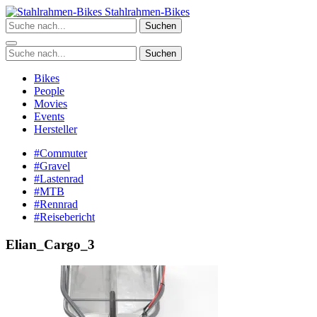
Zum
Stahlrahmen-Bikes
Inhalt
Suchen
springen
Suchen
Bikes
People
Movies
Events
Hersteller
#Commuter
#Gravel
#Lastenrad
#MTB
#Rennrad
#Reisebericht
Elian_Cargo_3