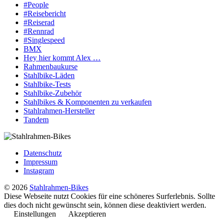
#People
#Reisebericht
#Reiserad
#Rennrad
#Singlespeed
BMX
Hey hier kommt Alex …
Rahmenbaukurse
Stahlbike-Läden
Stahlbike-Tests
Stahlbike-Zubehör
Stahlbikes & Komponenten zu verkaufen
Stahlrahmen-Hersteller
Tandem
Datenschutz
Impressum
Instagram
© 2026
Stahlrahmen-Bikes
Diese Webseite nutzt Cookies für eine schöneres Surferlebnis. Sollte
dies doch nicht gewünscht sein, können diese deaktiviert werden.
Einstellungen
Akzeptieren