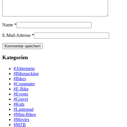
Name
*
E-Mail-Adresse
*
Kategorien
#Allgemein
#Bikepacking
#Bikes
#Commuter
#E-Bike
#Events
#Gravel
#Kids
#Lastenrad
#Mini-Bikes
#Movies
#MTB