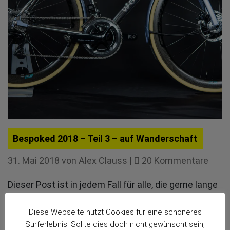
Bespoked 2018 – Teil 3 – auf Wanderschaft
zu
31. Mai 2018
von
Alex Clauss
|
20 Kommentare
Besp
Dieser Post ist in jedem Fall für alle, die gerne lange
2018
und mehrtägig auf der Straße unterwegs sind und
–
sich eventuell sogar selbst versorgen.
Coast
Diese Webseite nutzt Cookies für eine schöneres
Teil
Surferlebnis. Sollte dies doch nicht gewünscht sein,
Cycles
3