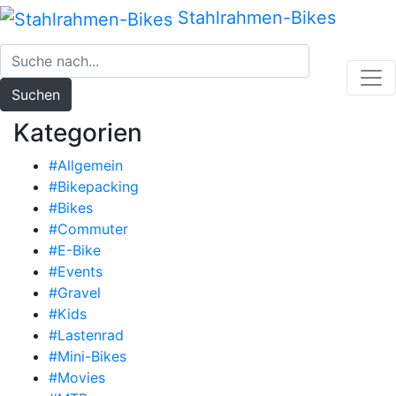
Zum
Stahlrahmen-Bikes
Inhalt
springen
Suchen
Kategorien
#Allgemein
#Bikepacking
#Bikes
#Commuter
#E-Bike
#Events
#Gravel
#Kids
#Lastenrad
#Mini-Bikes
#Movies