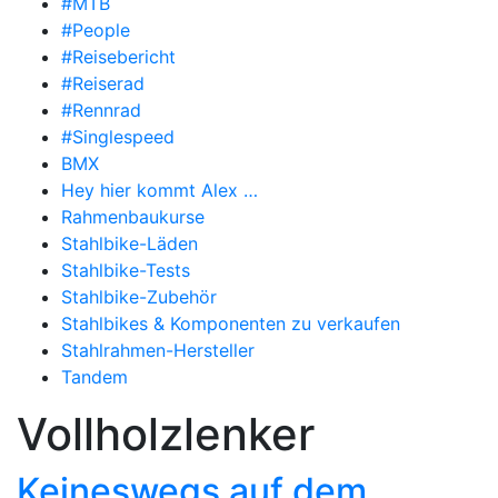
#MTB
#People
#Reisebericht
#Reiserad
#Rennrad
#Singlespeed
BMX
Hey hier kommt Alex …
Rahmenbaukurse
Stahlbike-Läden
Stahlbike-Tests
Stahlbike-Zubehör
Stahlbikes & Komponenten zu verkaufen
Stahlrahmen-Hersteller
Tandem
Vollholzlenker
Keineswegs auf dem