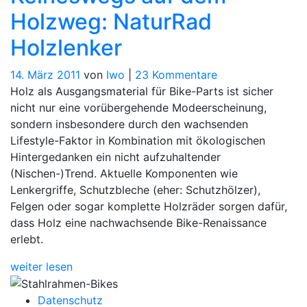
Holzweg: NaturRad
Holzlenker
zu
14. März 2011
von
Iwo
|
23 Kommentare
Keineswegs
Holz als Ausgangsmaterial für Bike-Parts ist sicher
auf
nicht nur eine vorübergehende Modeerscheinung,
dem
sondern insbesondere durch den wachsenden
Holzweg:
Lifestyle-Faktor in Kombination mit ökologischen
NaturRad
Hintergedanken ein nicht aufzuhaltender
Holzlenker
(Nischen-)Trend. Aktuelle Komponenten wie
Lenkergriffe, Schutzbleche (eher: Schutzhölzer),
Felgen oder sogar komplette Holzräder sorgen dafür,
dass Holz eine nachwachsende Bike-Renaissance
erlebt.
weiter lesen
Datenschutz