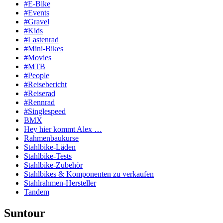
#E-Bike
#Events
#Gravel
#Kids
#Lastenrad
#Mini-Bikes
#Movies
#MTB
#People
#Reisebericht
#Reiserad
#Rennrad
#Singlespeed
BMX
Hey hier kommt Alex …
Rahmenbaukurse
Stahlbike-Läden
Stahlbike-Tests
Stahlbike-Zubehör
Stahlbikes & Komponenten zu verkaufen
Stahlrahmen-Hersteller
Tandem
Suntour