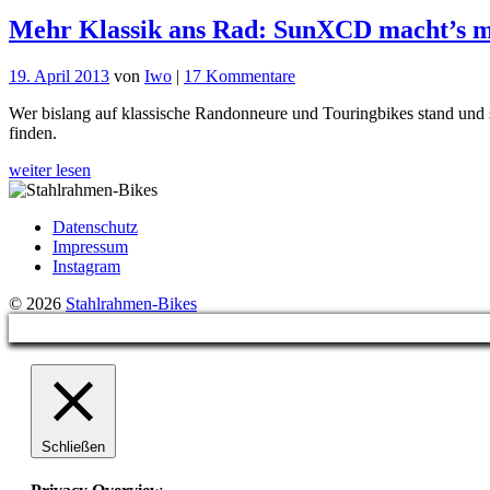
Mehr Klassik ans Rad: SunXCD macht’s m
zu
19. April 2013
von
Iwo
|
17 Kommentare
Mehr
Wer bislang auf klassische Randonneure und Touringbikes stand und 
Klassik
finden.
ans
Rad:
weiter lesen
SunXCD
macht’s
möglich
Datenschutz
Impressum
Instagram
© 2026
Stahlrahmen-Bikes
Schließen