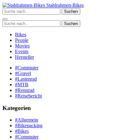
Zum
Stahlrahmen-Bikes
Inhalt
Suchen
springen
Suchen
Bikes
People
Movies
Events
Hersteller
#Commuter
#Gravel
#Lastenrad
#MTB
#Rennrad
#Reisebericht
Kategorien
#Allgemein
#Bikepacking
#Bikes
#Commuter