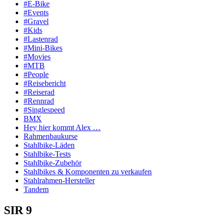
#E-Bike
#Events
#Gravel
#Kids
#Lastenrad
#Mini-Bikes
#Movies
#MTB
#People
#Reisebericht
#Reiserad
#Rennrad
#Singlespeed
BMX
Hey hier kommt Alex …
Rahmenbaukurse
Stahlbike-Läden
Stahlbike-Tests
Stahlbike-Zubehör
Stahlbikes & Komponenten zu verkaufen
Stahlrahmen-Hersteller
Tandem
SIR 9