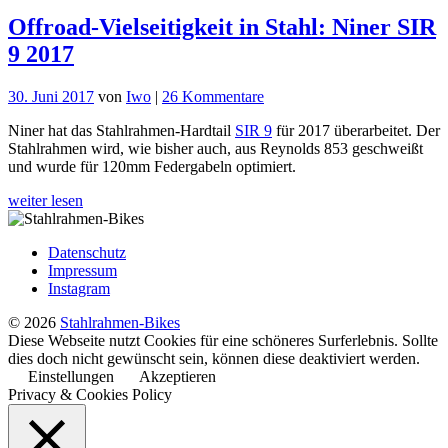
Offroad-Vielseitigkeit in Stahl: Niner SIR
9 2017
zu
30. Juni 2017
von
Iwo
|
26 Kommentare
Offroad-
Niner hat das Stahlrahmen-Hardtail
SIR 9
für 2017 überarbeitet. Der
Vielseitigkeit
Stahlrahmen wird, wie bisher auch, aus Reynolds 853 geschweißt
in
und wurde für 120mm Federgabeln optimiert.
Stahl:
Niner
weiter lesen
SIR
9
2017
Datenschutz
Impressum
Instagram
© 2026
Stahlrahmen-Bikes
Diese Webseite nutzt Cookies für eine schöneres Surferlebnis. Sollte
dies doch nicht gewünscht sein, können diese deaktiviert werden.
Einstellungen
Akzeptieren
Privacy & Cookies Policy