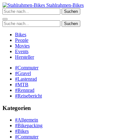
Zum
Stahlrahmen-Bikes
Inhalt
Suchen
springen
Suchen
Bikes
People
Movies
Events
Hersteller
#Commuter
#Gravel
#Lastenrad
#MTB
#Rennrad
#Reisebericht
Kategorien
#Allgemein
#Bikepacking
#Bikes
#Commuter