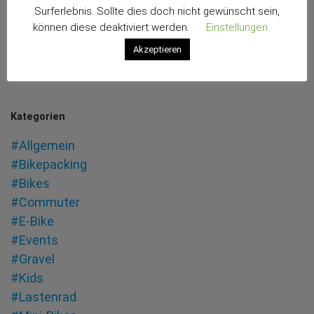
Surferlebnis. Sollte dies doch nicht gewünscht sein,
auf dem Steuerrohr zu den Lieblingsobjekten
können diese deaktiviert werden.
Einstellungen
meiner Begierde gehörten.
Akzeptieren
weiter lesen
Kategorien
#Allgemein
#Bikepacking
#Bikes
#Commuter
#E-Bike
#Events
#Gravel
#Kids
#Lastenrad