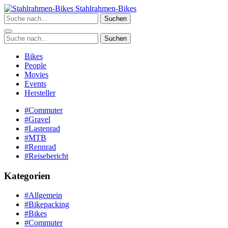
Zum
Stahlrahmen-Bikes
Inhalt
Suchen
springen
Suchen
Bikes
People
Movies
Events
Hersteller
#Commuter
#Gravel
#Lastenrad
#MTB
#Rennrad
#Reisebericht
Kategorien
#Allgemein
#Bikepacking
#Bikes
#Commuter