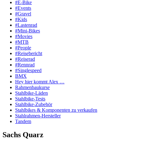
#E-Bike
#Events
#Gravel
#Kids
#Lastenrad
#Mini-Bikes
#Movies
#MTB
#People
#Reisebericht
#Reiserad
#Rennrad
#Singlespeed
BMX
Hey hier kommt Alex …
Rahmenbaukurse
Stahlbike-Läden
Stahlbike-Tests
Stahlbike-Zubehör
Stahlbikes & Komponenten zu verkaufen
Stahlrahmen-Hersteller
Tandem
Sachs Quarz