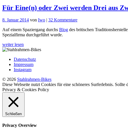
Für Eine(n) oder Zwei werden Drei aus Z
zu
8. Januar 2014
von
Iwo
|
32 Kommentare
Für
Auf einem Spaziergang durchs
Blog
des britischen Traditionsherstell
Eine(n)
Spezialfirma durchgeführt wurde.
oder
Zwei
weiter lesen
werden
Drei
aus
Datenschutz
Zwei:
Impressum
Roman
Instagram
Road
Tricycles
© 2026
Stahlrahmen-Bikes
Diese Webseite nutzt Cookies für eine schöneres Surferlebnis. Sollte
Privacy & Cookies Policy
Schließen
Privacy Overview