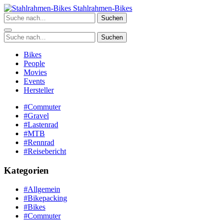
Zum
Stahlrahmen-Bikes
Inhalt
Suchen
springen
Suchen
Bikes
People
Movies
Events
Hersteller
#Commuter
#Gravel
#Lastenrad
#MTB
#Rennrad
#Reisebericht
Kategorien
#Allgemein
#Bikepacking
#Bikes
#Commuter