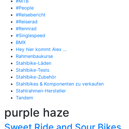
#MTB
#People
#Reisebericht
#Reiserad
#Rennrad
#Singlespeed
BMX
Hey hier kommt Alex …
Rahmenbaukurse
Stahlbike-Läden
Stahlbike-Tests
Stahlbike-Zubehör
Stahlbikes & Komponenten zu verkaufen
Stahlrahmen-Hersteller
Tandem
purple haze
Sweet Ride and Sour Bikes