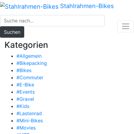
Zum
Stahlrahmen-Bikes
Inhalt
springen
Suchen
Kategorien
#Allgemein
#Bikepacking
#Bikes
#Commuter
#E-Bike
#Events
#Gravel
#Kids
#Lastenrad
#Mini-Bikes
#Movies