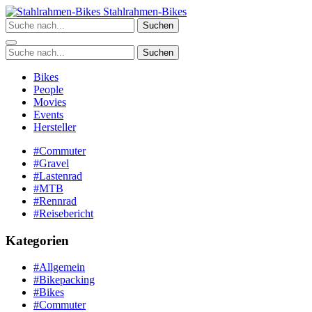
Zum
Stahlrahmen-Bikes
Inhalt
Suchen
springen
Suchen
Bikes
People
Movies
Events
Hersteller
#Commuter
#Gravel
#Lastenrad
#MTB
#Rennrad
#Reisebericht
Kategorien
#Allgemein
#Bikepacking
#Bikes
#Commuter