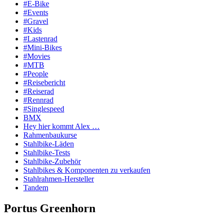
#E-Bike
#Events
#Gravel
#Kids
#Lastenrad
#Mini-Bikes
#Movies
#MTB
#People
#Reisebericht
#Reiserad
#Rennrad
#Singlespeed
BMX
Hey hier kommt Alex …
Rahmenbaukurse
Stahlbike-Läden
Stahlbike-Tests
Stahlbike-Zubehör
Stahlbikes & Komponenten zu verkaufen
Stahlrahmen-Hersteller
Tandem
Portus Greenhorn