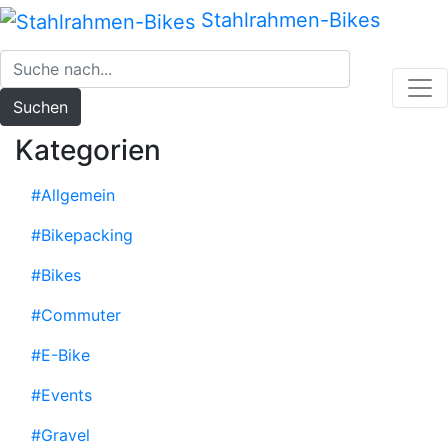
Zum
Stahlrahmen-Bikes
Inhalt
springen
Suchen
Kategorien
#Allgemein
#Bikepacking
#Bikes
#Commuter
#E-Bike
#Events
#Gravel