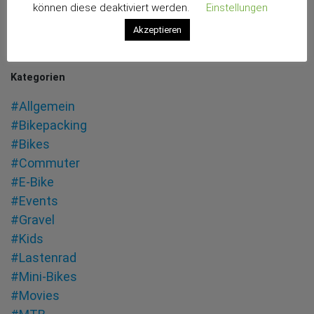
können diese deaktiviert werden.
Einstellungen
2011
weiter lesen
Akzeptieren
Preview
Kategorien
#Allgemein
#Bikepacking
#Bikes
#Commuter
#E-Bike
#Events
#Gravel
#Kids
#Lastenrad
#Mini-Bikes
#Movies