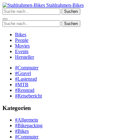
Zum
Stahlrahmen-Bikes
Inhalt
Suchen
springen
Suchen
Bikes
People
Movies
Events
Hersteller
#Commuter
#Gravel
#Lastenrad
#MTB
#Rennrad
#Reisebericht
Kategorien
#Allgemein
#Bikepacking
#Bikes
#Commuter