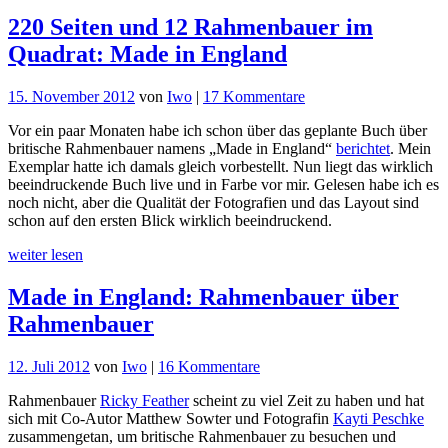
220 Seiten und 12 Rahmenbauer im
Quadrat: Made in England
zu
15. November 2012
von
Iwo
|
17 Kommentare
220
Vor ein paar Monaten habe ich schon über das geplante Buch über
Seiten
britische Rahmenbauer namens „Made in England“
berichtet
. Mein
und
Exemplar hatte ich damals gleich vorbestellt. Nun liegt das wirklich
12
beeindruckende Buch live und in Farbe vor mir. Gelesen habe ich es
Rahmenbauer
noch nicht, aber die Qualität der Fotografien und das Layout sind
im
schon auf den ersten Blick wirklich beeindruckend.
Quadrat:
Made
weiter lesen
in
England
Made in England: Rahmenbauer über
Rahmenbauer
zu
12. Juli 2012
von
Iwo
|
16 Kommentare
Made
Rahmenbauer
Ricky Feather
scheint zu viel Zeit zu haben und hat
in
sich mit Co-Autor Matthew Sowter und Fotografin
Kayti Peschke
England:
zusammengetan, um britische Rahmenbauer zu besuchen und
Rahmenbauer