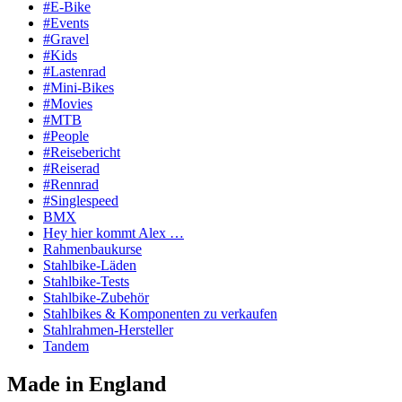
#E-Bike
#Events
#Gravel
#Kids
#Lastenrad
#Mini-Bikes
#Movies
#MTB
#People
#Reisebericht
#Reiserad
#Rennrad
#Singlespeed
BMX
Hey hier kommt Alex …
Rahmenbaukurse
Stahlbike-Läden
Stahlbike-Tests
Stahlbike-Zubehör
Stahlbikes & Komponenten zu verkaufen
Stahlrahmen-Hersteller
Tandem
Made in England