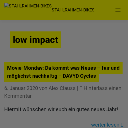
Zum
STAHLRAHMEN-BIKES
Inhalt
springen
low impact
Movie-Monday: Da kommt was Neues – fair und
möglichst nachhaltig – DAVYD Cycles
6. Januar 2020
von
Alex Clauss
|
Hinterlass einen
für
Kommentar
Movie-
Hiermit wünschen wir euch ein gutes neues Jahr!
Monday:
Da
weiter lesen
kommt