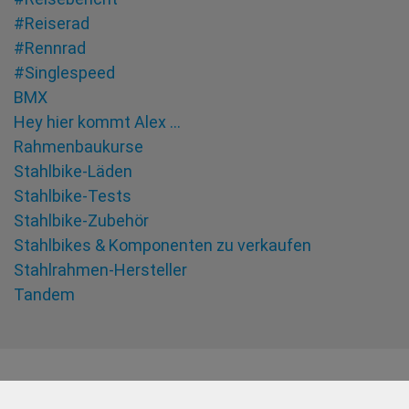
#Reiserad
#Rennrad
#Singlespeed
BMX
Hey hier kommt Alex …
Rahmenbaukurse
Stahlbike-Läden
Stahlbike-Tests
Stahlbike-Zubehör
Stahlbikes & Komponenten zu verkaufen
Stahlrahmen-Hersteller
Tandem