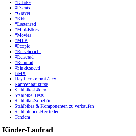
#E-Bike
#Events
#Gravel
#Kids
#Lastenrad
#Mini-Bikes
#Movies
#MTB
#People
#Reisebericht
#Reiserad
#Rennrad
#Singlespeed
BMX
Hey hier kommt Alex …
Rahmenbaukurse
Stahlbike-Läden
Stahlbike-Tests
Stahlbike-Zubehör
Stahlbikes & Komponenten zu verkaufen
Stahlrahmen-Hersteller
Tandem
Kinder-Laufrad