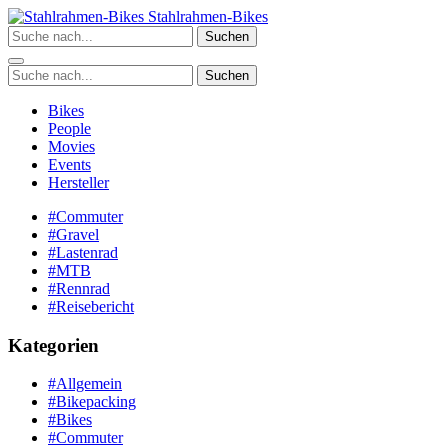
Zum
Stahlrahmen-Bikes
Inhalt
Suchen
springen
Suchen
Bikes
People
Movies
Events
Hersteller
#Commuter
#Gravel
#Lastenrad
#MTB
#Rennrad
#Reisebericht
Kategorien
#Allgemein
#Bikepacking
#Bikes
#Commuter