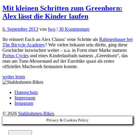
Mit kleinen Schritten zum Greenhorn:
Alex lässt die Kinder laufen
zu
6. September 2013
von
Iwo
|
30 Kommentare
Mit
Ihr erinnert Euch an Alex Clauss‘ erste Schritte als
Rahmenbauer bei
kleinen
The Bicycle Academy
? Wie vielen bekannt sein dürfte, ging diese
Schritten
Geschichte inzwischen weiter – u.a. in Form einer Marke namens
zum
Portus Cycles
und eines Kinderlaufrads namens „Greenhorn“, das
Greenhorn:
man am Tune-Messestand auf der Eurobike quasi als erstes
Alex
offizielles Machwerk bestaunen konnte.
lässt
die
weiter lesen
Kinder
laufen
Datenschutz
Impressum
Instagram
© 2026
Stahlrahmen-Bikes
Privacy & Cookies Policy