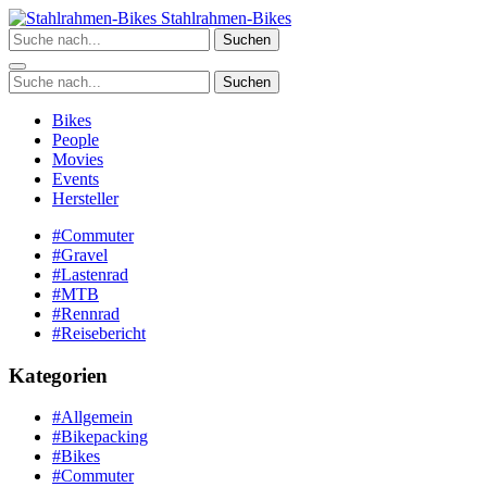
Zum
Stahlrahmen-Bikes
Inhalt
Suchen
springen
Suchen
Bikes
People
Movies
Events
Hersteller
#Commuter
#Gravel
#Lastenrad
#MTB
#Rennrad
#Reisebericht
Kategorien
#Allgemein
#Bikepacking
#Bikes
#Commuter