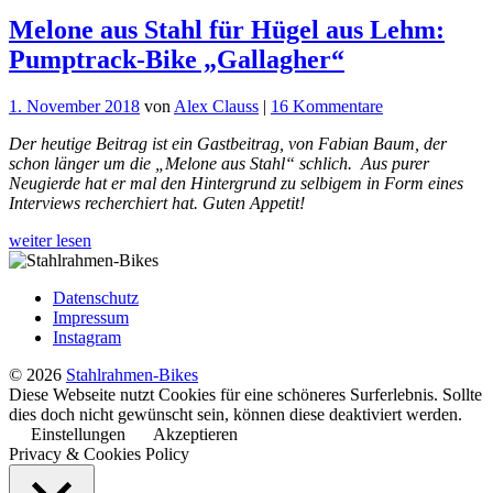
Melone aus Stahl für Hügel aus Lehm:
Pumptrack-Bike „Gallagher“
zu
1. November 2018
von
Alex Clauss
|
16 Kommentare
Melone
Der heutige Beitrag ist ein Gastbeitrag, von Fabian Baum, der
aus
schon länger um die „Melone aus Stahl“ schlich. Aus purer
Stahl
Neugierde hat er mal den Hintergrund zu selbigem in Form eines
für
Interviews recherchiert hat. Guten Appetit!
Hügel
aus
weiter lesen
Lehm:
Pumptrack-
Bike
Datenschutz
„Gallagher“
Impressum
Instagram
© 2026
Stahlrahmen-Bikes
Diese Webseite nutzt Cookies für eine schöneres Surferlebnis. Sollte
dies doch nicht gewünscht sein, können diese deaktiviert werden.
Einstellungen
Akzeptieren
Privacy & Cookies Policy