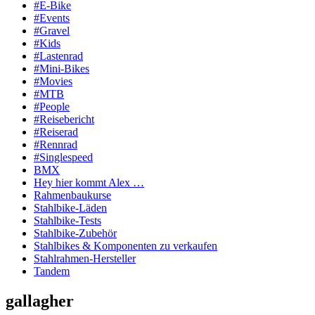
#E-Bike
#Events
#Gravel
#Kids
#Lastenrad
#Mini-Bikes
#Movies
#MTB
#People
#Reisebericht
#Reiserad
#Rennrad
#Singlespeed
BMX
Hey hier kommt Alex …
Rahmenbaukurse
Stahlbike-Läden
Stahlbike-Tests
Stahlbike-Zubehör
Stahlbikes & Komponenten zu verkaufen
Stahlrahmen-Hersteller
Tandem
gallagher