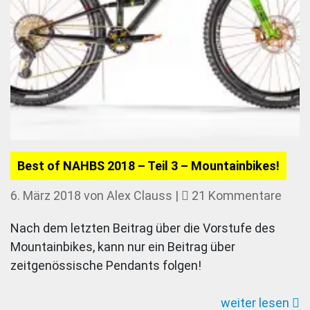
Best of NAHBS 2018 – Teil 3 – Mountainbikes!
zu
6. März 2018
von
Alex Clauss
|
21 Kommentare
Best
Nach dem letzten Beitrag über die Vorstufe des
of
Mountainbikes, kann nur ein Beitrag über
NAH
zeitgenössische Pendants folgen!
2018
–
weiter lesen
Teil