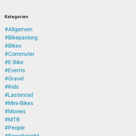
3
–
Kategorien
Moun
#Allgemein
#Bikepacking
#Bikes
#Commuter
#E-Bike
#Events
#Gravel
#Kids
#Lastenrad
#Mini-Bikes
#Movies
#MTB
#People
#Reisebericht