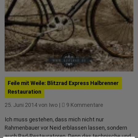
Feile mit Weile: Blitzrad Express Halbrenner
Restauration
zu
25. Juni 2014
von
Iwo
|
9 Kommentare
Feile
Ich muss gestehen, dass mich nicht nur
mit
Rahmenbauer vor Neid erblassen lassen, sondern
Weile:
auch Rad-Restauratoren. Denn das technische und
Blitzrad