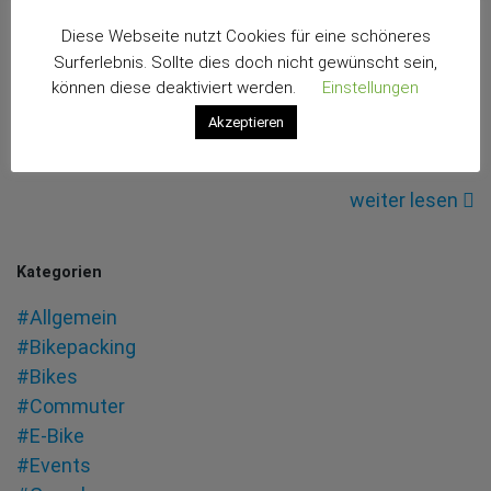
handwerkliche Wissen und Können liegt aus meiner
Express
Diese Webseite nutzt Cookies für eine schöneres
linkischen Perspektive in einer fernen Dimension,
Halbrenner
Surferlebnis. Sollte dies doch nicht gewünscht sein,
die ich wahrscheinlich nur durch die Wiedergeburt
Restauration
können diese deaktiviert werden.
Einstellungen
im Körper eben eines solchen Machers erreichen
Akzeptieren
könnte.
weiter lesen
Kategorien
#Allgemein
#Bikepacking
#Bikes
#Commuter
#E-Bike
#Events