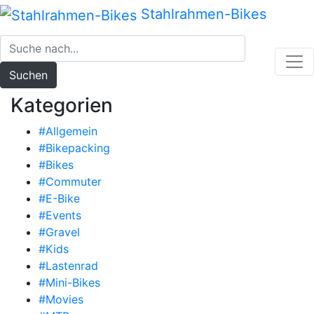
Zum
Stahlrahmen-Bikes
Inhalt
springen
Suchen
Kategorien
#Allgemein
#Bikepacking
#Bikes
#Commuter
#E-Bike
#Events
#Gravel
#Kids
#Lastenrad
#Mini-Bikes
#Movies