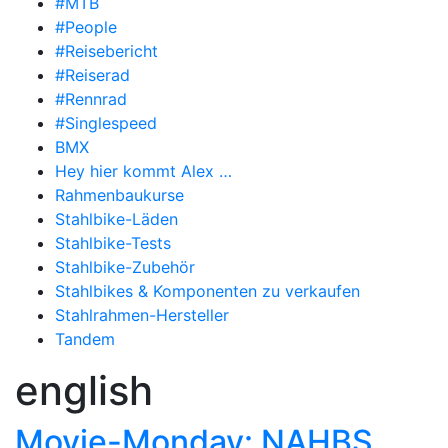
#MTB
#People
#Reisebericht
#Reiserad
#Rennrad
#Singlespeed
BMX
Hey hier kommt Alex …
Rahmenbaukurse
Stahlbike-Läden
Stahlbike-Tests
Stahlbike-Zubehör
Stahlbikes & Komponenten zu verkaufen
Stahlrahmen-Hersteller
Tandem
english
Movie-Monday: NAHBS