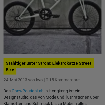
Stahltiger unter Strom: Elektrokatze Street
Bike
zu
24. Mai 2013
von
Iwo
|
15 Kommentare
Stahltiger
Das
ChowPourianLab
in Hongkong ist ein
unter
Designstudio, das von Mode und Ilustrationen über
Strom:
Klamotten und Schmuck bis zu Möbeln alles
Elektrokatze