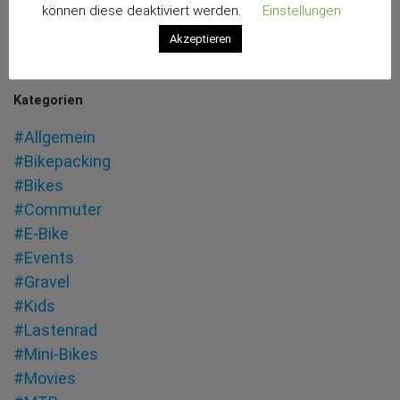
können diese deaktiviert werden.
Einstellungen
Akzeptieren
weiter lesen
Kategorien
#Allgemein
#Bikepacking
#Bikes
#Commuter
#E-Bike
#Events
#Gravel
#Kids
#Lastenrad
#Mini-Bikes
#Movies