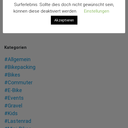
Surferlebnis. Sollte dies doch nicht gewünscht sein,
Vergangenheit, aber das ist auch nicht wirklich
Speeduck
können diese deaktiviert werden.
Einstellungen
schade.
Akzeptieren
weiter lesen
Kategorien
#Allgemein
#Bikepacking
#Bikes
#Commuter
#E-Bike
#Events
#Gravel
#Kids
#Lastenrad