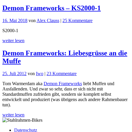
Demon Frameworks – KS2000-1
zu
16. Mai 2018
von
Alex Clauss
|
25 Kommentare
Demon
S2000-1
Frameworks
–
weiter lesen
KS2000-
1
Demon Frameworks: Liebesgrüsse an die
Muffe
zu
25. Juli 2012
von
Iwo
|
23 Kommentare
Demon
Tom Warmerdam aka
Demon Frameworks
liebt Muffen und
Frameworks:
Ausfallenden. Und zwar so sehr, dass er sich nicht mit
Liebesgrüsse
Standardmuffen zufrieden gibt, sondern sie komplett selbst
an
entwickelt und produziert (was übrigens auch andere Rahmenbauer
die
tun).
Muffe
weiter lesen
Datenschutz