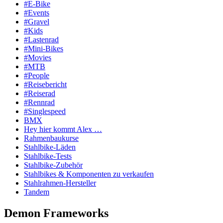
#E-Bike
#Events
#Gravel
#Kids
#Lastenrad
#Mini-Bikes
#Movies
#MTB
#People
#Reisebericht
#Reiserad
#Rennrad
#Singlespeed
BMX
Hey hier kommt Alex …
Rahmenbaukurse
Stahlbike-Läden
Stahlbike-Tests
Stahlbike-Zubehör
Stahlbikes & Komponenten zu verkaufen
Stahlrahmen-Hersteller
Tandem
Demon Frameworks