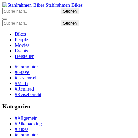
Zum
Stahlrahmen-Bikes
Inhalt
Suchen
springen
Suchen
Bikes
People
Movies
Events
Hersteller
#Commuter
#Gravel
#Lastenrad
#MTB
#Rennrad
#Reisebericht
Kategorien
#Allgemein
#Bikepacking
#Bikes
#Commuter