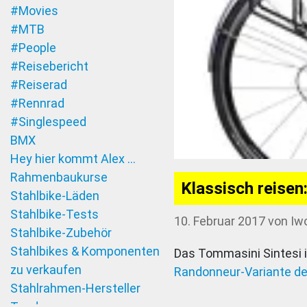
#Movies
#MTB
#People
#Reisebericht
#Reiserad
#Rennrad
#Singlespeed
BMX
Hey hier kommt Alex …
Rahmenbaukurse
Klassisch reisen
Stahlbike-Läden
Stahlbike-Tests
10. Februar 2017
von
Iw
Stahlbike-Zubehör
Stahlbikes & Komponenten
Das Tommasini Sintesi i
zu verkaufen
Randonneur-Variante de
Stahlrahmen-Hersteller
Tandem