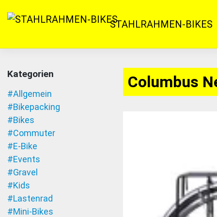
Zum
Inhalt
STAHLRAHMEN-BIKES
springen
Kategorien
Columbus N
#Allgemein
#Bikepacking
#Bikes
#Commuter
#E-Bike
#Events
#Gravel
#Kids
#Lastenrad
#Mini-Bikes