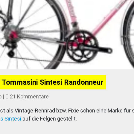
: Tommasini Sintesi Randonneur
zu
o
|
21 Kommentare
Klassisch
st als Vintage-Rennrad bzw. Fixie schon eine Marke fü
reisen:
s Sintesi
auf die Felgen gestellt.
Tommasini
Sintesi