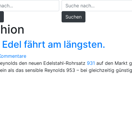
Suchen
shion
 Edel fährt am längsten.
zu
Kommentare
Reynolds
 Reynolds den neuen Edelstahl-Rohrsatz
931
auf den Markt g
931:
 sein als das sensible Reynolds 953 – bei gleichzeitig günsti
Edel
fährt
am
längsten.