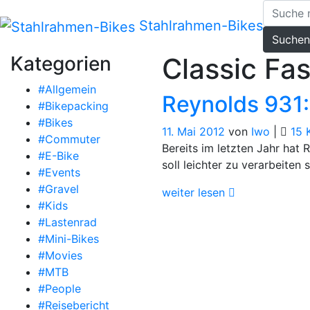
Zum
Inhalt
Stahlrahmen-Bikes
Suchen
springen
Kategorien
Classic Fa
#Allgemein
Reynolds 931:
#Bikepacking
#Bikes
11. Mai 2012
von
Iwo
|
15 
#Commuter
Bereits im letzten Jahr hat
#E-Bike
soll leichter zu verarbeiten
#Events
#Gravel
weiter lesen
#Kids
#Lastenrad
#Mini-Bikes
#Movies
#MTB
#People
#Reisebericht