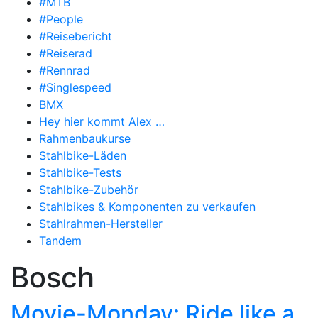
#MTB
#People
#Reisebericht
#Reiserad
#Rennrad
#Singlespeed
BMX
Hey hier kommt Alex …
Rahmenbaukurse
Stahlbike-Läden
Stahlbike-Tests
Stahlbike-Zubehör
Stahlbikes & Komponenten zu verkaufen
Stahlrahmen-Hersteller
Tandem
Bosch
Movie-Monday: Ride like a