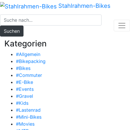
Zum
Stahlrahmen-Bikes
Inhalt
springen
Suchen
Kategorien
#Allgemein
#Bikepacking
#Bikes
#Commuter
#E-Bike
#Events
#Gravel
#Kids
#Lastenrad
#Mini-Bikes
#Movies