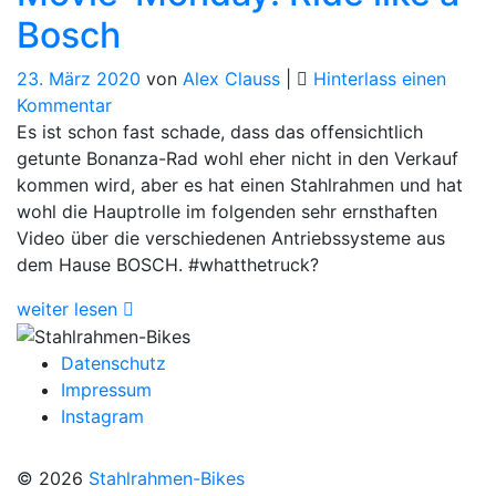
Bosch
23. März 2020
von
Alex Clauss
|
Hinterlass einen
für
Kommentar
Movie-
Es ist schon fast schade, dass das offensichtlich
Monday:
getunte Bonanza-Rad wohl eher nicht in den Verkauf
Ride
kommen wird, aber es hat einen Stahlrahmen und hat
like
wohl die Hauptrolle im folgenden sehr ernsthaften
a
Video über die verschiedenen Antriebssysteme aus
Bosch
dem Hause BOSCH. #whatthetruck?
weiter lesen
Datenschutz
Impressum
Instagram
© 2026
Stahlrahmen-Bikes