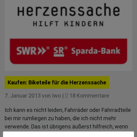
Kaufen: Biketeile für die Herzenssache
zu
7. Januar 2013
von
Iwo
|
18 Kommentare
Kaufen:
Ich kann es nicht leiden, Fahrräder oder Fahrradteile
Biketeile
bei mir rumliegen zu haben, die ich nicht mehr
für
verwende. Das ist übrigens äußerst hilfreich, wenn
die
man kein Sammler ist und werden möchte, wenn
Herzenssa