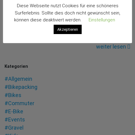
man wenig Platz hat oder nicht zum Bike-Messi
Diese Webseite nutzt Cookies für eine schöneres
Surferlebnis. Sollte dies doch nicht gewünscht sein,
mutieren will. Deshalb trenne ich mich jetzt zum
können diese deaktiviert werden.
Einstellungen
Jahresbeginn von ein paar gebrauchten Teilen, die
Akzeptieren
anderswo sicher besser gebraucht werden können.
weiter lesen
Kategorien
#Allgemein
#Bikepacking
#Bikes
#Commuter
#E-Bike
#Events
#Gravel