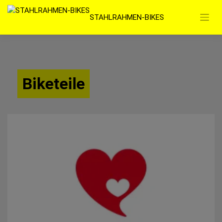
Zum
STAHLRAHMEN-BIKES
Inhalt
springen
Biketeile