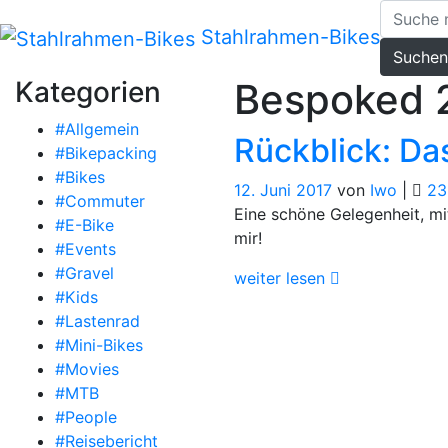
Zum
Inhalt
Stahlrahmen-Bikes
Suchen
springen
Kategorien
Bespoked 
#Allgemein
Rückblick: D
#Bikepacking
#Bikes
12. Juni 2017
von
Iwo
|
23
#Commuter
Eine schöne Gelegenheit, mi
#E-Bike
mir!
#Events
#Gravel
weiter lesen
#Kids
#Lastenrad
#Mini-Bikes
#Movies
#MTB
#People
#Reisebericht