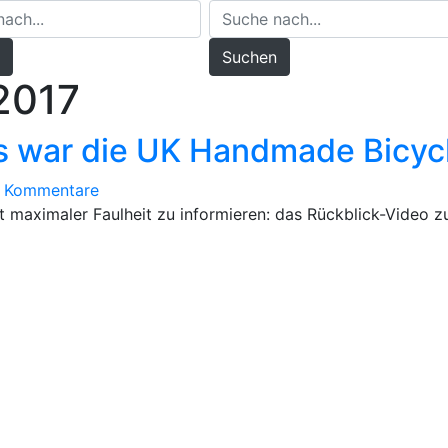
Suchen
2017
as war die UK Handmade Bicy
zu
 Kommentare
Rückblick:
t maximaler Faulheit zu informieren: das Rückblick-Video z
Das
war
die
UK
Handmade
Bicycle
Show
2017