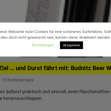
iese Webseite nutzt Cookies für eine schöneres Surferlebnis. Soll
dies doch nicht gewünscht sein, können diese deaktiviert werden.
Einstellungen
Akzeptieren
Ziel … und Durst fährt mit: Budnitz Beer 
zu
15 Kommentare
Der
st es äußerst praktisch und sinnvoll, einen Flaschenöffn
Weg
che herumzuschleppen.
ist
das