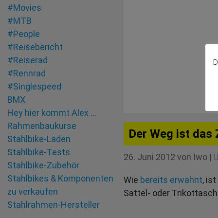
#Movies
#MTB
#People
#Reisebericht
#Reiserad
D
#Rennrad
#Singlespeed
BMX
Hey hier kommt Alex …
Rahmenbaukurse
Der Weg ist das 
Stahlbike-Läden
Stahlbike-Tests
26. Juni 2012
von
Iwo
|
Stahlbike-Zubehör
Stahlbikes & Komponenten
Wie
bereits erwähnt
, i
zu verkaufen
Sattel- oder Trikottas
Stahlrahmen-Hersteller
Tandem