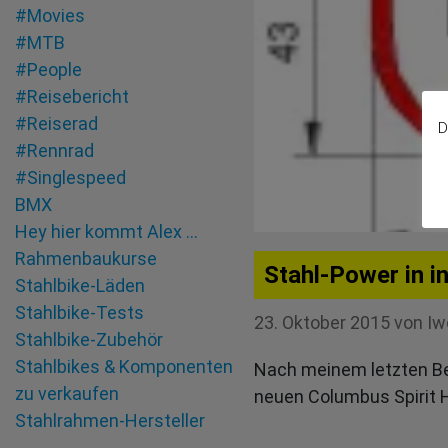
#Movies
#MTB
#People
#Reisebericht
#Reiserad
D
#Rennrad
#Singlespeed
BMX
Hey hier kommt Alex …
Rahmenbaukurse
Stahl-Power in i
Stahlbike-Läden
Stahlbike-Tests
23. Oktober 2015
von
Iw
Stahlbike-Zubehör
Stahlbikes & Komponenten
Nach meinem letzten Be
zu verkaufen
neuen Columbus Spirit 
Stahlrahmen-Hersteller
Tandem