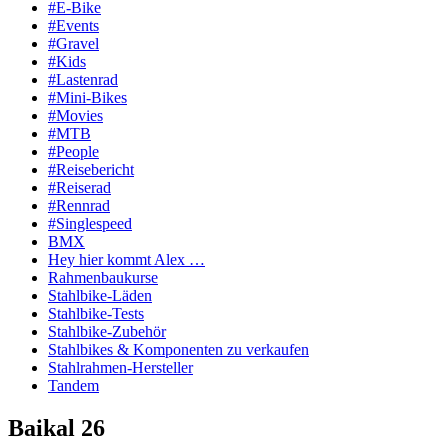
#E-Bike
#Events
#Gravel
#Kids
#Lastenrad
#Mini-Bikes
#Movies
#MTB
#People
#Reisebericht
#Reiserad
#Rennrad
#Singlespeed
BMX
Hey hier kommt Alex …
Rahmenbaukurse
Stahlbike-Läden
Stahlbike-Tests
Stahlbike-Zubehör
Stahlbikes & Komponenten zu verkaufen
Stahlrahmen-Hersteller
Tandem
Baikal 26