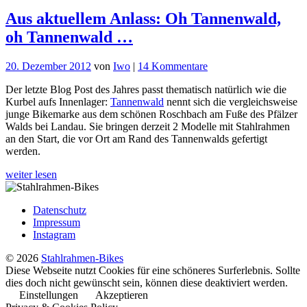
Aus aktuellem Anlass: Oh Tannenwald,
oh Tannenwald …
zu
20. Dezember 2012
von
Iwo
|
14 Kommentare
Aus
Der letzte Blog Post des Jahres passt thematisch natürlich wie die
aktuellem
Kurbel aufs Innenlager:
Tannenwald
nennt sich die vergleichsweise
Anlass:
junge Bikemarke aus dem schönen Roschbach am Fuße des Pfälzer
Oh
Walds bei Landau. Sie bringen derzeit 2 Modelle mit Stahlrahmen
Tannenwald,
an den Start, die vor Ort am Rand des Tannenwalds gefertigt
oh
werden.
Tannenwald
…
weiter lesen
Datenschutz
Impressum
Instagram
© 2026
Stahlrahmen-Bikes
Diese Webseite nutzt Cookies für eine schöneres Surferlebnis. Sollte
dies doch nicht gewünscht sein, können diese deaktiviert werden.
Einstellungen
Akzeptieren