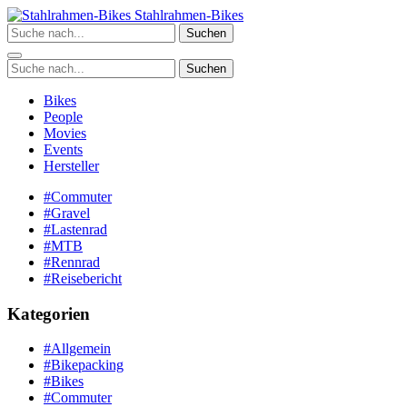
Zum
Stahlrahmen-Bikes
Inhalt
Suchen
springen
Suchen
Bikes
People
Movies
Events
Hersteller
#Commuter
#Gravel
#Lastenrad
#MTB
#Rennrad
#Reisebericht
Kategorien
#Allgemein
#Bikepacking
#Bikes
#Commuter