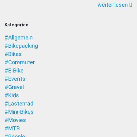
weiter lesen
Cycles
Kategorien
#Allgemein
#Bikepacking
#Bikes
#Commuter
#E-Bike
#Events
#Gravel
#Kids
#Lastenrad
#Mini-Bikes
#Movies
#MTB
#People