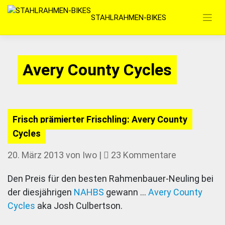
Zum
STAHLRAHMEN-BIKES
Inhalt
springen
Avery County Cycles
Frisch prämierter Frischling: Avery County
Cycles
zu
20. März 2013
von
Iwo
|
23 Kommentare
Frisch
Den Preis für den besten Rahmenbauer-Neuling bei
prämierter
der diesjährigen
NAHBS
gewann …
Avery County
Frischling:
Cycles
aka Josh Culbertson.
Avery
County