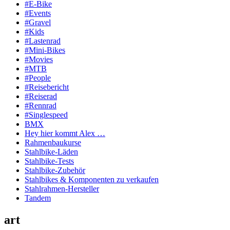
#E-Bike
#Events
#Gravel
#Kids
#Lastenrad
#Mini-Bikes
#Movies
#MTB
#People
#Reisebericht
#Reiserad
#Rennrad
#Singlespeed
BMX
Hey hier kommt Alex …
Rahmenbaukurse
Stahlbike-Läden
Stahlbike-Tests
Stahlbike-Zubehör
Stahlbikes & Komponenten zu verkaufen
Stahlrahmen-Hersteller
Tandem
art