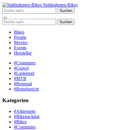
Zum
Stahlrahmen-Bikes
Inhalt
Suchen
springen
Suchen
Bikes
People
Movies
Events
Hersteller
#Commuter
#Gravel
#Lastenrad
#MTB
#Rennrad
#Reisebericht
Kategorien
#Allgemein
#Bikepacking
#Bikes
#Commuter