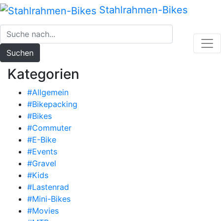
Zum
Stahlrahmen-Bikes
Inhalt
springen
Suchen
Kategorien
#Allgemein
#Bikepacking
#Bikes
#Commuter
#E-Bike
#Events
#Gravel
#Kids
#Lastenrad
#Mini-Bikes
#Movies