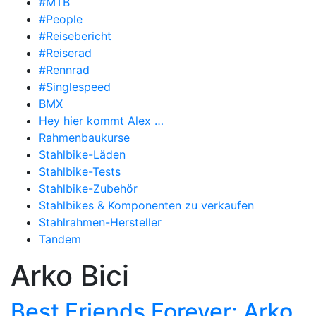
#MTB
#People
#Reisebericht
#Reiserad
#Rennrad
#Singlespeed
BMX
Hey hier kommt Alex …
Rahmenbaukurse
Stahlbike-Läden
Stahlbike-Tests
Stahlbike-Zubehör
Stahlbikes & Komponenten zu verkaufen
Stahlrahmen-Hersteller
Tandem
Arko Bici
Best Friends Forever: Arko